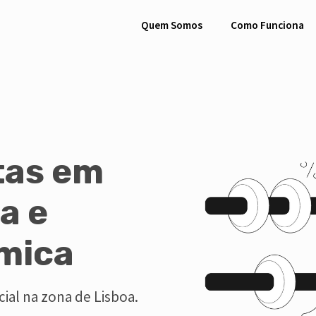
Quem Somos
Como Funciona
tas em
a e
ímica
ial na zona de Lisboa.