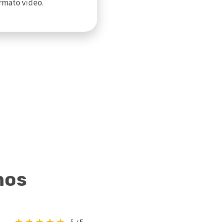
rmato vídeo.
nos